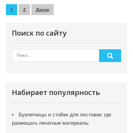
П
1
2
Далее
а
г
Поиск по сайту
и
н
а
ц
и
я
Набирает популярность
з
а
Буклетницы и стойки для листовок: где
п
размещать печатные материалы
и