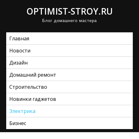
П
OPTIMIST-STROY.RU
р
Блог домашнего мастера
о
м
Главная
о
т
Новости
а
Дизайн
т
ь
Домашний ремонт
к
Строительство
с
Новинки гаджетов
о
д
Электрика
е
Бизнес
р
ж