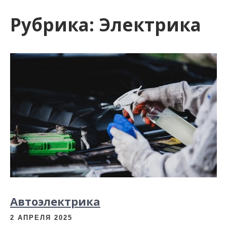
и
Рубрика:
Электрика
м
о
м
у
Автоэлектрика
2 АПРЕЛЯ 2025