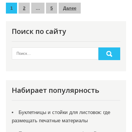
П
1
2
…
5
Далее
а
г
Поиск по сайту
и
н
а
ц
и
я
Набирает популярность
з
а
Буклетницы и стойки для листовок: где
п
размещать печатные материалы
и