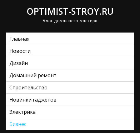
П
OPTIMIST-STROY.RU
р
Блог домашнего мастера
о
м
Главная
о
т
Новости
а
Дизайн
т
ь
Домашний ремонт
к
Строительство
с
Новинки гаджетов
о
д
Электрика
е
Бизнес
р
ж