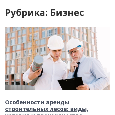
и
Рубрика:
Бизнес
м
о
м
у
Особенности аренды
строительных лесов: виды,