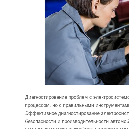
и
м
о
м
у
Диагностирование проблем с электросистем
процессом, но с правильными инструментами
Эффективное диагностирование электросист
безопасности и производительности автомоб