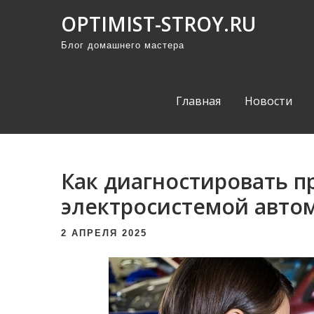
П
OPTIMIST-STROY.RU
р
Блог домашнего мастера
о
м
о
Главная
Новости
т
а
т
ь
Как диагностировать п
к
электросистемой авто
с
о
2 АПРЕЛЯ 2025
д
е
р
ж