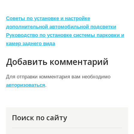
Н
Советы по установке и настройке
а
дополнительной автомобильной подсветки
Руководство по установке системы парковки и
в
камер заднего вида
и
г
Добавить комментарий
а
ц
Для отправки комментария вам необходимо
авторизоваться
.
и
я
п
о
Поиск по сайту
з