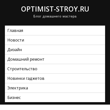
П
OPTIMIST-STROY.RU
р
Блог домашнего мастера
о
м
Главная
о
т
Новости
а
Дизайн
т
ь
Домашний ремонт
к
Строительство
с
Новинки гаджетов
о
д
Электрика
е
Бизнес
р
ж