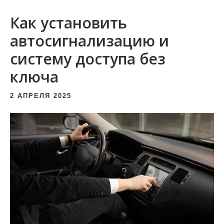
и
Как установить
м
о
автосигнализацию и
м
систему доступа без
у
ключа
2 АПРЕЛЯ 2025