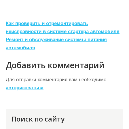
Н
Как проверить и отремонтировать
а
неисправности в системе стартера автомобиля
Ремонт и обслуживание системы питания
в
автомобиля
и
г
Добавить комментарий
а
ц
Для отправки комментария вам необходимо
авторизоваться
.
и
я
п
о
Поиск по сайту
з