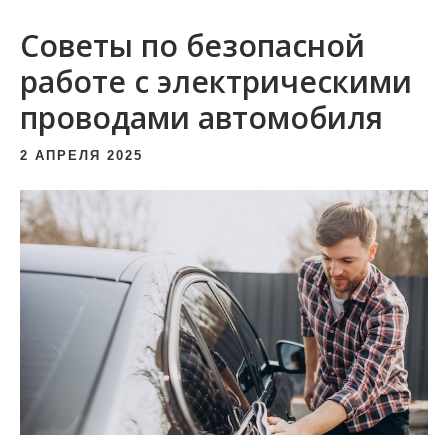
и
Советы по безопасной
м
о
работе с электрическими
м
проводами автомобиля
у
2 АПРЕЛЯ 2025