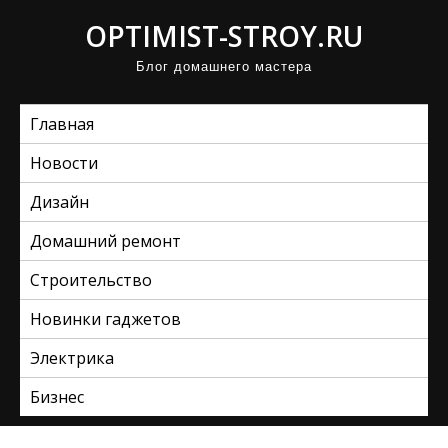
П
OPTIMIST-STROY.RU
р
Блог домашнего мастера
о
м
Главная
о
т
Новости
а
Дизайн
т
ь
Домашний ремонт
к
Строительство
с
Новинки гаджетов
о
д
Электрика
е
Бизнес
р
ж