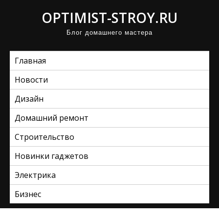
П
OPTIMIST-STROY.RU
р
Блог домашнего мастера
о
м
Главная
о
т
Новости
а
Дизайн
т
ь
Домашний ремонт
к
Строительство
с
Новинки гаджетов
о
д
Электрика
е
Бизнес
р
ж