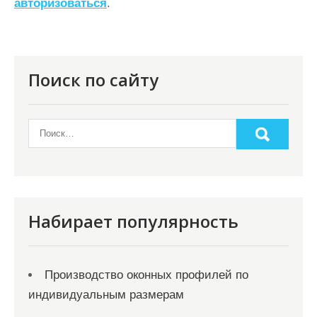
авторизоваться
.
и
я
п
о
Поиск по сайту
з
а
п
и
с
я
Набирает популярность
м
Производство оконных профилей по
индивидуальным размерам