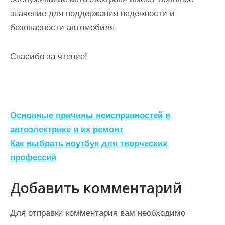
значение для поддержания надежности и
безопасности автомобиля.
Спасибо за чтение!
Н
Основные причины неисправностей в
а
автоэлектрике и их ремонт
Как выбрать ноутбук для творческих
в
профессий
и
г
Добавить комментарий
а
ц
Для отправки комментария вам необходимо