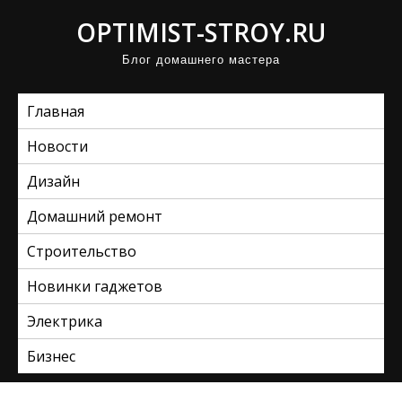
П
OPTIMIST-STROY.RU
р
Блог домашнего мастера
о
м
Главная
о
т
Новости
а
Дизайн
т
ь
Домашний ремонт
к
Строительство
с
Новинки гаджетов
о
д
Электрика
е
Бизнес
р
ж