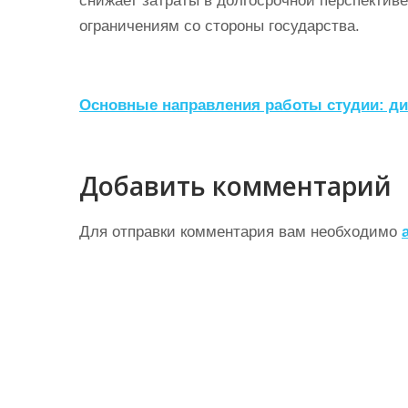
снижает затраты в долгосрочной перспектив
ограничениям со стороны государства.
Н
Основные направления работы студии: ди
а
в
Добавить комментарий
и
г
Для отправки комментария вам необходимо
а
ц
и
я
п