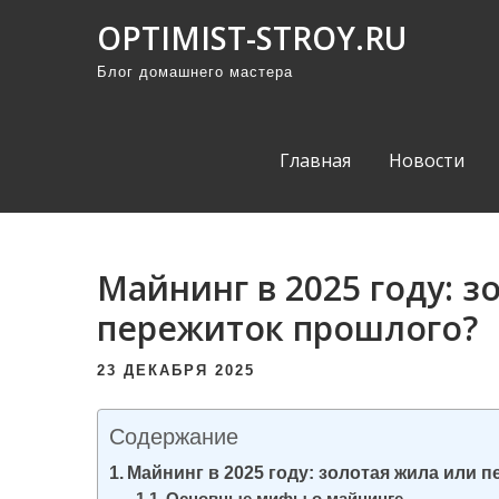
П
OPTIMIST-STROY.RU
р
Блог домашнего мастера
о
м
о
Главная
Новости
т
а
т
ь
Майнинг в 2025 году: з
к
пережиток прошлого?
с
о
23 ДЕКАБРЯ 2025
д
е
Содержание
р
Майнинг в 2025 году: золотая жила или 
ж