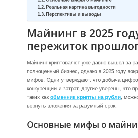
Основные мифы о майнинге
и
Реальная картина выгодности
м
Перспективы и выводы
о
Майнинг в 2025 год
м
у
пережиток прошлог
Майнинг криптовалют уже давно вышел за ра
полноценный бизнес, однако в 2025 году вок
мифов. Одни утверждают, что добыча цифров
конкуренции и затрат, другие уверены, что 
таких как
обменник крипты на рубли
, можн
вернуть вложения за разумный срок.
Основные мифы о майни