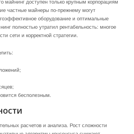
о майнинг доступен только крупным корпорациям
ие частные майнеры по-прежнему могут
ргоэффективное оборудование и оптимальные
йнинг полностью утратил рентабельность: многое
сти сети и корректной стратегии.
лить:
ложений;
сяцев;
новится бесполезным.
ности
ательных расчетов и анализа. Рост сложности
ернативные алгоритмы консенсуса снижают