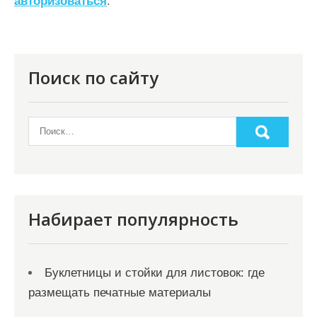
авторизоваться
.
и
я
п
о
Поиск по сайту
з
а
п
и
с
я
Набирает популярность
м
Буклетницы и стойки для листовок: где
размещать печатные материалы