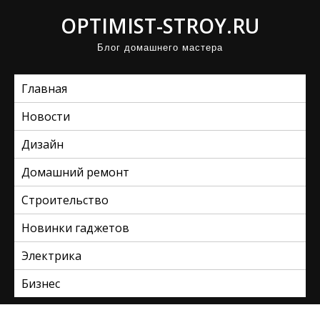
П
OPTIMIST-STROY.RU
р
Блог домашнего мастера
о
м
Главная
о
т
Новости
а
Дизайн
т
ь
Домашний ремонт
к
Строительство
с
Новинки гаджетов
о
д
Электрика
е
Бизнес
р
ж