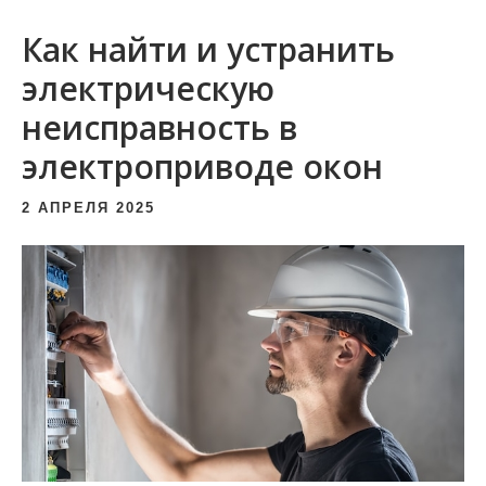
и
Как найти и устранить
м
о
электрическую
м
неисправность в
у
электроприводе окон
2 АПРЕЛЯ 2025