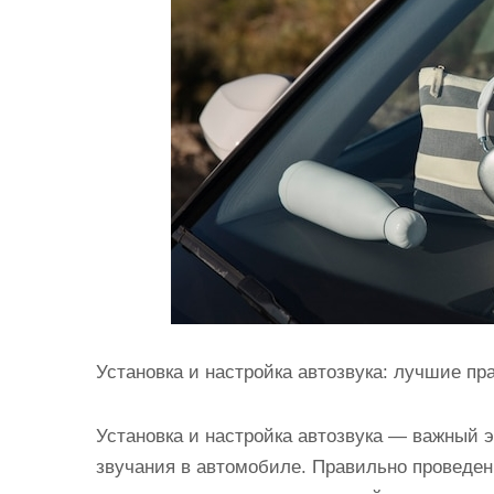
и
м
о
м
у
Установка и настройка автозвука: лучшие пр
Установка и настройка автозвука — важный э
звучания в автомобиле. Правильно проведен