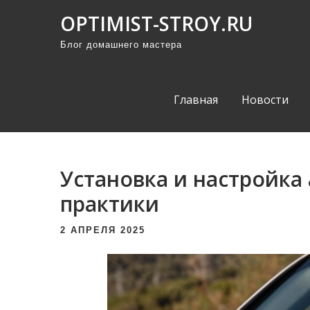
П
OPTIMIST-STROY.RU
р
Блог домашнего мастера
о
м
о
Главная
Новости
т
а
т
ь
Установка и настройка
к
практики
с
о
2 АПРЕЛЯ 2025
д
е
р
ж