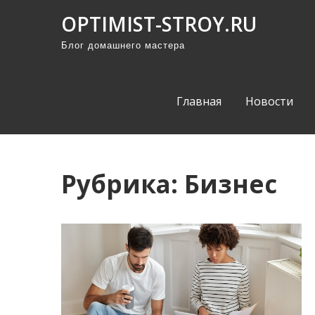
П
OPTIMIST-STROY.RU
р
Блог домашнего мастера
о
м
о
Главная
Новости
т
а
т
ь
Рубрика:
Бизнес
к
с
о
д
е
р
ж