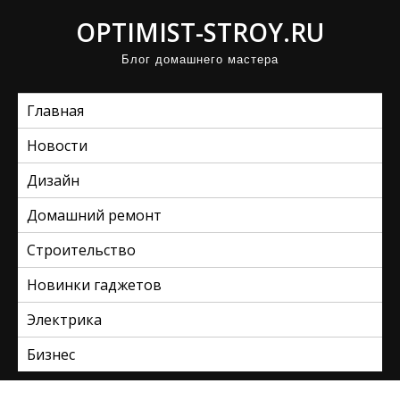
П
OPTIMIST-STROY.RU
р
Блог домашнего мастера
о
м
Главная
о
т
Новости
а
Дизайн
т
ь
Домашний ремонт
к
Строительство
с
Новинки гаджетов
о
д
Электрика
е
Бизнес
р
ж