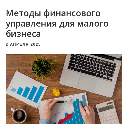
и
Методы финансового
м
о
управления для малого
м
бизнеса
у
2 АПРЕЛЯ 2025