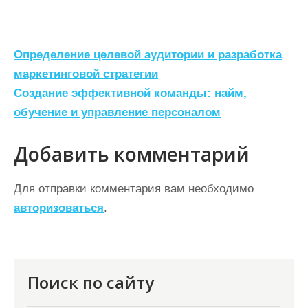
Н
Определение целевой аудитории и разработка
а
маркетинговой стратегии
Создание эффективной команды: найм,
в
обучение и управление персоналом
и
г
Добавить комментарий
а
ц
Для отправки комментария вам необходимо
авторизоваться
.
и
я
п
о
Поиск по сайту
з