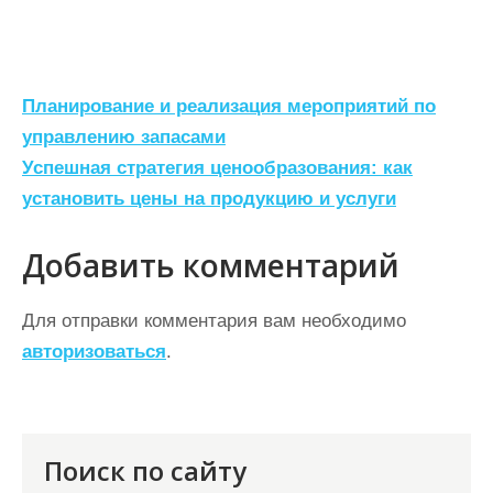
Н
Планирование и реализация мероприятий по
а
управлению запасами
Успешная стратегия ценообразования: как
в
установить цены на продукцию и услуги
и
г
Добавить комментарий
а
ц
Для отправки комментария вам необходимо
авторизоваться
.
и
я
п
о
Поиск по сайту