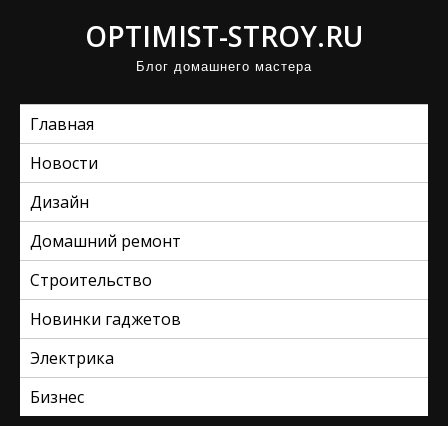
П
OPTIMIST-STROY.RU
р
Блог домашнего мастера
о
м
Главная
о
т
Новости
а
Дизайн
т
ь
Домашний ремонт
к
Строительство
с
Новинки гаджетов
о
д
Электрика
е
Бизнес
р
ж