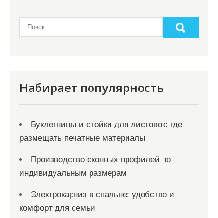
з
а
п
и
с
я
Набирает популярность
м
Буклетницы и стойки для листовок: где
размещать печатные материалы
Производство оконных профилей по
индивидуальным размерам
Электрокарниз в спальне: удобство и
комфорт для семьи