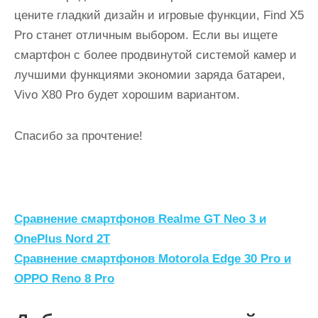
цените гладкий дизайн и игровые функции, Find X5
Pro станет отличным выбором. Если вы ищете
смартфон с более продвинутой системой камер и
лучшими функциями экономии заряда батареи,
Vivo X80 Pro будет хорошим вариантом.
Спасибо за прочтение!
Н
Сравнение смартфонов Realme GT Neo 3 и
а
OnePlus Nord 2T
Сравнение смартфонов Motorola Edge 30 Pro и
в
OPPO Reno 8 Pro
и
г