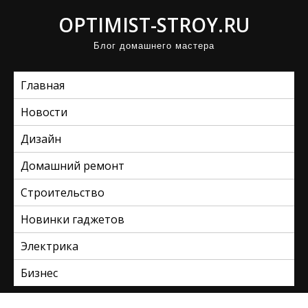
П
OPTIMIST-STROY.RU
р
Блог домашнего мастера
о
м
Главная
о
т
Новости
а
Дизайн
т
ь
Домашний ремонт
к
Строительство
с
Новинки гаджетов
о
д
Электрика
е
Бизнес
р
ж