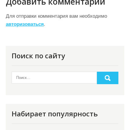
Добавить комментарий
а
ц
Для отправки комментария вам необходимо
авторизоваться
.
и
я
п
о
Поиск по сайту
з
а
п
и
с
я
Набирает популярность
м