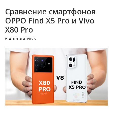
и
Сравнение смартфонов
м
о
OPPO Find X5 Pro и Vivo
м
X80 Pro
у
2 АПРЕЛЯ 2025