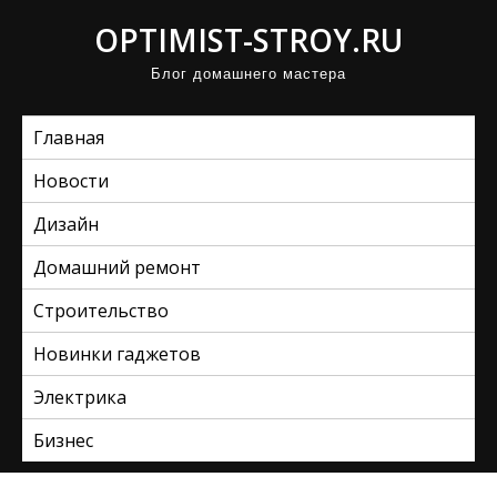
П
OPTIMIST-STROY.RU
р
Блог домашнего мастера
о
м
Главная
о
т
Новости
а
Дизайн
т
ь
Домашний ремонт
к
Строительство
с
Новинки гаджетов
о
д
Электрика
е
Бизнес
р
ж