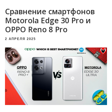
и
Сравнение смартфонов
м
о
Motorola Edge 30 Pro и
м
OPPO Reno 8 Pro
у
2 АПРЕЛЯ 2025