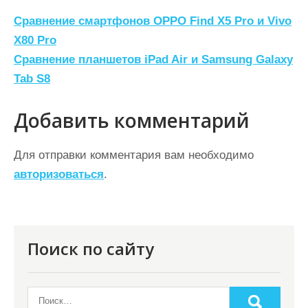
Н
Сравнение смартфонов OPPO Find X5 Pro и Vivo
а
X80 Pro
Сравнение планшетов iPad Air и Samsung Galaxy
в
Tab S8
и
г
Добавить комментарий
а
ц
Для отправки комментария вам необходимо
авторизоваться
.
и
я
п
о
Поиск по сайту
з
а