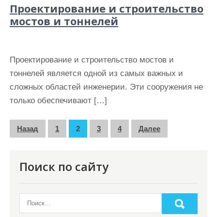
Проектирование и строительство
мостов и тоннелей
Проектирование и строительство мостов и
тоннелей является одной из самых важных и
сложных областей инженерии. Эти сооружения не
только обеспечивают […]
П
Назад
1
2
3
4
Далее
а
г
Поиск по сайту
и
н
а