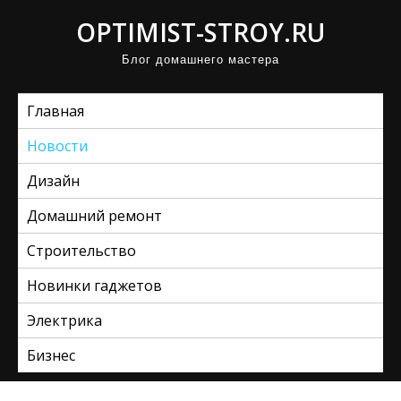
П
OPTIMIST-STROY.RU
р
Блог домашнего мастера
о
м
Главная
о
т
Новости
а
Дизайн
т
ь
Домашний ремонт
к
Строительство
с
Новинки гаджетов
о
д
Электрика
е
Бизнес
р
ж