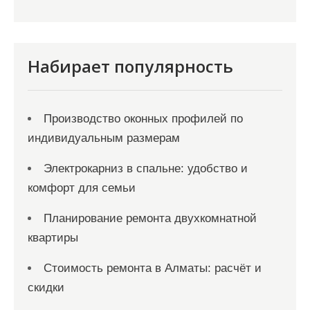
ц
и
я
Набирает популярность
з
а
Производство оконных профилей по
п
индивидуальным размерам
и
с
Электрокарниз в спальне: удобство и
комфорт для семьи
е
й
Планирование ремонта двухкомнатной
квартиры
Стоимость ремонта в Алматы: расчёт и
скидки