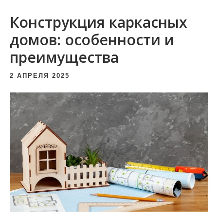
и
Конструкция каркасных
м
о
домов: особенности и
м
преимущества
у
2 АПРЕЛЯ 2025