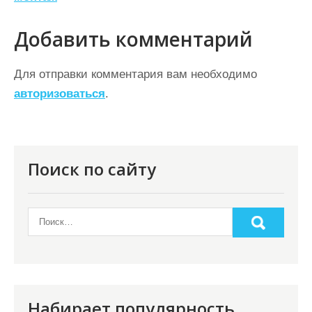
и
г
Добавить комментарий
а
ц
Для отправки комментария вам необходимо
авторизоваться
.
и
я
п
о
Поиск по сайту
з
а
п
и
с
я
Набирает популярность