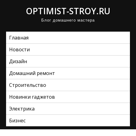
П
OPTIMIST-STROY.RU
р
Блог домашнего мастера
о
м
Главная
о
т
Новости
а
Дизайн
т
ь
Домашний ремонт
к
Строительство
с
Новинки гаджетов
о
д
Электрика
е
Бизнес
р
ж