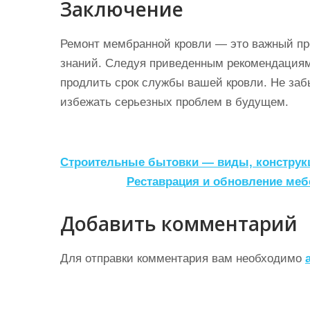
Заключение
Ремонт мембранной кровли — это важный про
знаний. Следуя приведенным рекомендациям
продлить срок службы вашей кровли. Не заб
избежать серьезных проблем в будущем.
Н
Строительные бытовки — виды, конструк
а
Реставрация и обновление меб
в
Добавить комментарий
и
г
Для отправки комментария вам необходимо
а
ц