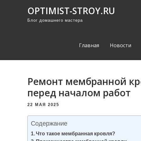
П
OPTIMIST-STROY.RU
р
Блог домашнего мастера
о
м
о
Главная
Новости
т
а
т
ь
Ремонт мембранной кро
к
перед началом работ
с
о
22 МАЯ 2025
д
е
Содержание
р
Что такое мембранная кровля?
ж