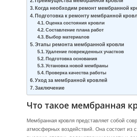
Преимущества мембранной кровли
и
Когда необходим ремонт мембранной кр
м
Подготовка к ремонту мембранной кров
о
Оценка состояния кровли
м
Составление плана работ
Выбор материалов
у
Этапы ремонта мембранной кровли
Удаление поврежденных участков
Подготовка основания
Установка новой мембраны
Проверка качества работы
Уход за мембранной кровлей
Заключение
Что такое мембранная к
Мембранная кровля представляет собой сов
атмосферных воздействий. Она состоит из с