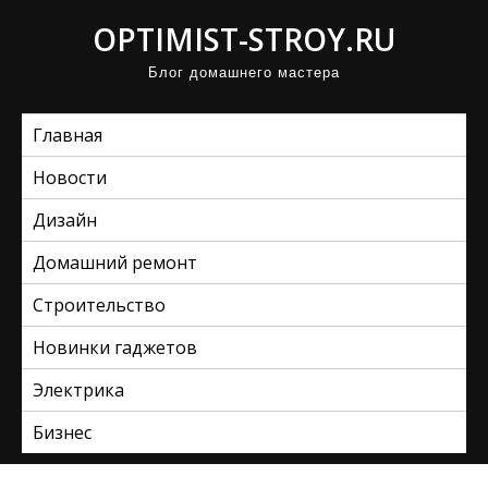
П
OPTIMIST-STROY.RU
р
Блог домашнего мастера
о
м
Главная
о
т
Новости
а
Дизайн
т
ь
Домашний ремонт
к
Строительство
с
Новинки гаджетов
о
д
Электрика
е
Бизнес
р
ж