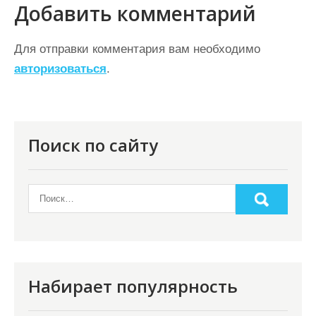
г
Добавить комментарий
а
ц
Для отправки комментария вам необходимо
авторизоваться
.
и
я
п
о
Поиск по сайту
з
а
п
и
с
я
Набирает популярность
м