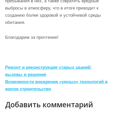
пребывания в них, а также сократить вредные
выбросы в атмосферу, что в итоге приводит к
созданию более здоровой и устойчивой среды
обитания.
Благодарим за прочтение!
Н
Ремонт и реконструкция старых зданий:
а
вызовы и решения
Возможности внедрения «умных» технологий в
в
жилое строительство
и
г
Добавить комментарий
а