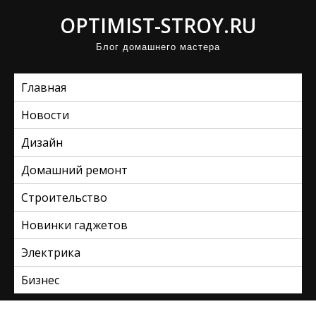
П
OPTIMIST-STROY.RU
р
Блог домашнего мастера
о
м
Главная
о
т
Новости
а
Дизайн
т
ь
Домашний ремонт
к
Строительство
с
Новинки гаджетов
о
д
Электрика
е
Бизнес
р
ж