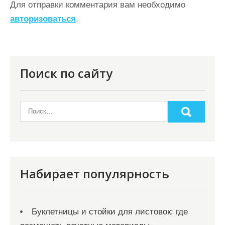
ц
Для отправки комментария вам необходимо
авторизоваться
.
и
я
п
о
Поиск по сайту
з
а
п
и
с
я
Набирает популярность
м
Буклетницы и стойки для листовок: где