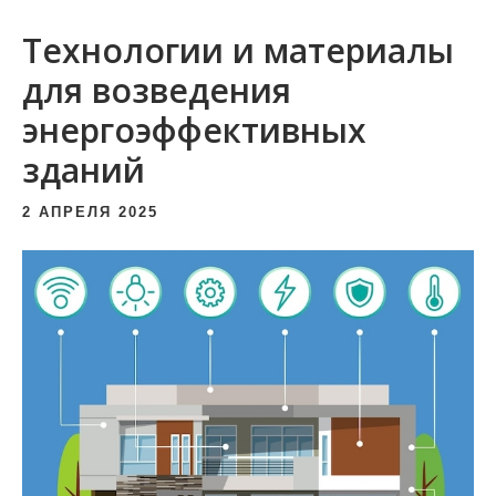
и
Технологии и материалы
м
о
для возведения
м
энергоэффективных
у
зданий
2 АПРЕЛЯ 2025