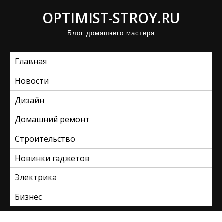
П
OPTIMIST-STROY.RU
р
Блог домашнего мастера
о
м
Главная
о
т
Новости
а
Дизайн
т
ь
Домашний ремонт
к
Строительство
с
Новинки гаджетов
о
д
Электрика
е
Бизнес
р
ж