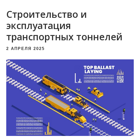
и
Строительство и
м
о
эксплуатация
м
транспортных тоннелей
у
2 АПРЕЛЯ 2025