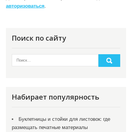
авторизоваться
.
и
я
п
о
Поиск по сайту
з
а
п
и
с
я
Набирает популярность
м
Буклетницы и стойки для листовок: где
размещать печатные материалы