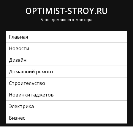
П
OPTIMIST-STROY.RU
р
Блог домашнего мастера
о
м
Главная
о
т
Новости
а
Дизайн
т
ь
Домашний ремонт
к
Строительство
с
Новинки гаджетов
о
д
Электрика
е
Бизнес
р
ж