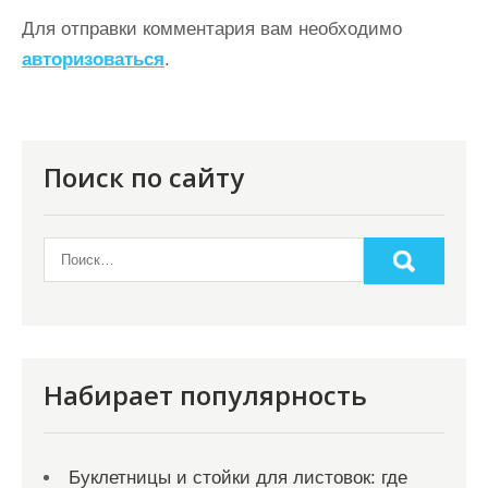
ц
Для отправки комментария вам необходимо
авторизоваться
.
и
я
п
о
Поиск по сайту
з
а
п
и
с
я
Набирает популярность
м
Буклетницы и стойки для листовок: где