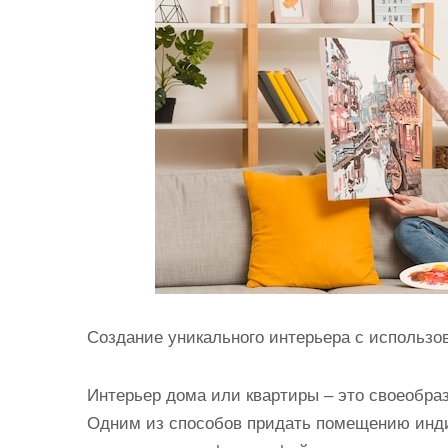
и
м
о
м
у
Создание уникального интерьера с использо
Интерьер дома или квартиры – это своеобраз
Одним из способов придать помещению инди