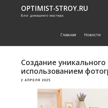
П
OPTIMIST-STROY.RU
р
Блог домашнего мастера
о
м
о
Главная
Новости
т
а
т
ь
Создание уникального 
к
использованием фотогр
с
о
2 АПРЕЛЯ 2025
д
е
р
ж