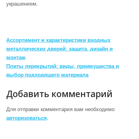
украшением.
Н
Ассортимент и характеристики входных
а
металлических дверей: защита, дизайн и
монтаж
в
Плиты перекрытий: виды, преимущества и
и
выбор подходящего материала
г
а
Добавить комментарий
ц
Для отправки комментария вам необходимо
и
авторизоваться
.
я
п