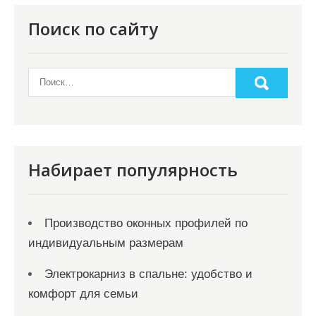
о
Поиск по сайту
з
а
п
и
с
я
Набирает популярность
м
Производство оконных профилей по
индивидуальным размерам
Электрокарниз в спальне: удобство и
комфорт для семьи