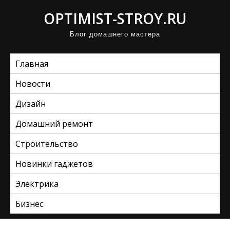
П
OPTIMIST-STROY.RU
р
Блог домашнего мастера
о
м
Главная
о
т
Новости
а
Дизайн
т
ь
Домашний ремонт
к
Строительство
с
Новинки гаджетов
о
д
Электрика
е
Бизнес
р
ж