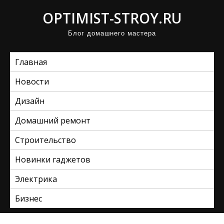
П
OPTIMIST-STROY.RU
р
Блог домашнего мастера
о
м
Главная
о
т
Новости
а
Дизайн
т
ь
Домашний ремонт
к
Строительство
с
Новинки гаджетов
о
д
Электрика
е
Бизнес
р
ж