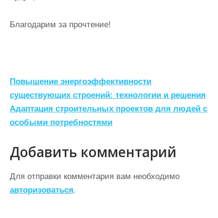
Благодарим за прочтение!
Н
Повышение энергоэффективности
а
существующих строений: технологии и решения
Адаптация строительных проектов для людей с
в
особыми потребностями
и
г
Добавить комментарий
а
ц
Для отправки комментария вам необходимо
авторизоваться
.
и
я