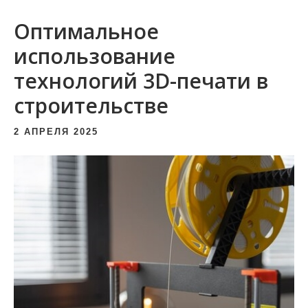
и
Оптимальное
м
о
использование
м
технологий 3D-печати в
у
строительстве
2 АПРЕЛЯ 2025