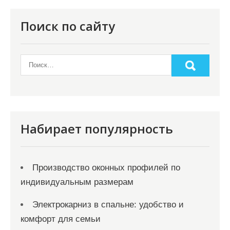
п
о
Поиск по сайту
з
а
п
и
с
я
Набирает популярность
м
Производство оконных профилей по
индивидуальным размерам
Электрокарниз в спальне: удобство и
комфорт для семьи