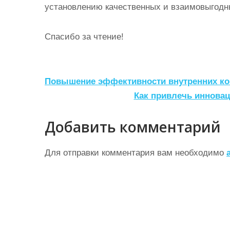
установлению качественных и взаимовыгодн
Спасибо за чтение!
Н
Повышение эффективности внутренних к
а
Как привлечь инновац
в
Добавить комментарий
и
г
Для отправки комментария вам необходимо
а
ц
и
я