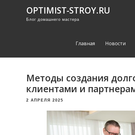
П
OPTIMIST-STROY.RU
р
Блог домашнего мастера
о
м
о
Главная
Новости
т
а
т
ь
Методы создания долг
к
клиентами и партнера
с
о
2 АПРЕЛЯ 2025
д
е
р
ж