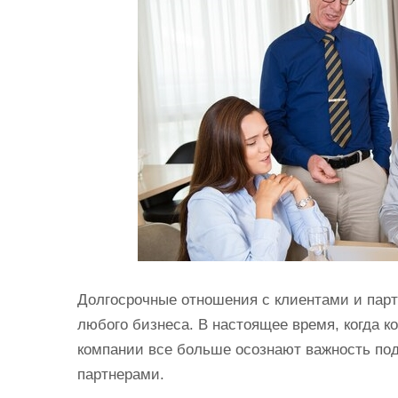
и
м
о
м
у
Долгосрочные отношения с клиентами и пар
любого бизнеса. В настоящее время, когда к
компании все больше осознают важность под
партнерами.