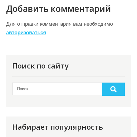
и
Добавить комментарий
г
а
Для отправки комментария вам необходимо
ц
авторизоваться
.
и
я
п
Поиск по сайту
о
з
а
п
и
с
Набирает популярность
я