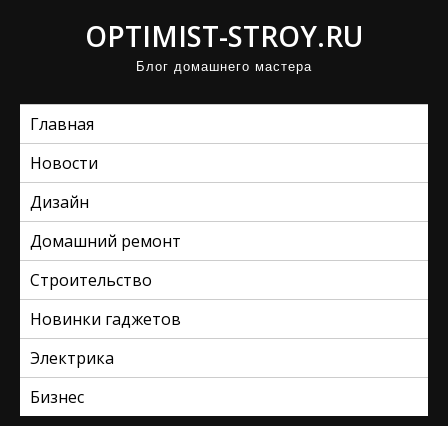
П
OPTIMIST-STROY.RU
р
Блог домашнего мастера
о
м
Главная
о
т
Новости
а
Дизайн
т
ь
Домашний ремонт
к
Строительство
с
Новинки гаджетов
о
д
Электрика
е
Бизнес
р
ж