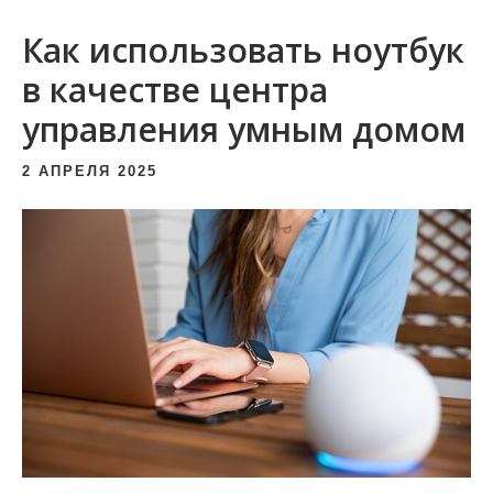
и
Как использовать ноутбук
м
о
в качестве центра
м
управления умным домом
у
2 АПРЕЛЯ 2025