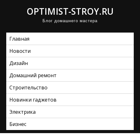
П
OPTIMIST-STROY.RU
р
Блог домашнего мастера
о
м
Главная
о
т
Новости
а
Дизайн
т
ь
Домашний ремонт
к
Строительство
с
Новинки гаджетов
о
д
Электрика
е
Бизнес
р
ж