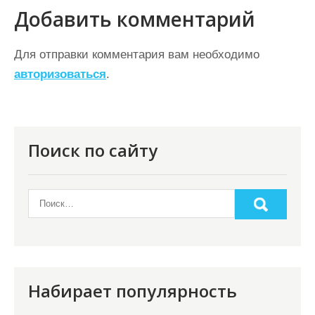
и
Добавить комментарий
г
а
Для отправки комментария вам необходимо
ц
авторизоваться
.
и
я
п
Поиск по сайту
о
з
а
п
и
с
Набирает популярность
я