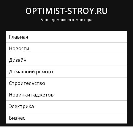
П
OPTIMIST-STROY.RU
р
Блог домашнего мастера
о
м
Главная
о
т
Новости
а
Дизайн
т
ь
Домашний ремонт
к
Строительство
с
Новинки гаджетов
о
д
Электрика
е
Бизнес
р
ж