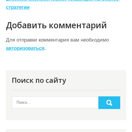
в
стратегии
и
г
Добавить комментарий
а
ц
Для отправки комментария вам необходимо
авторизоваться
.
и
я
п
о
Поиск по сайту
з
а
п
и
с