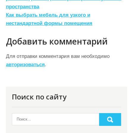
а
пространства
в
Как выбрать мебель для узкого и
и
нестандартной формы помещения
г
а
Добавить комментарий
ц
Для отправки комментария вам необходимо
и
авторизоваться
.
я
п
о
Поиск по сайту
з
а
п
и