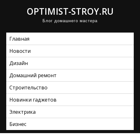
П
OPTIMIST-STROY.RU
р
Блог домашнего мастера
о
м
Главная
о
т
Новости
а
Дизайн
т
ь
Домашний ремонт
к
Строительство
с
Новинки гаджетов
о
д
Электрика
е
Бизнес
р
ж