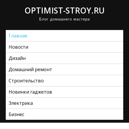
П
OPTIMIST-STROY.RU
р
Блог домашнего мастера
о
м
Главная
о
т
Новости
а
Дизайн
т
ь
Домашний ремонт
к
Строительство
с
Новинки гаджетов
о
д
Электрика
е
Бизнес
р
ж