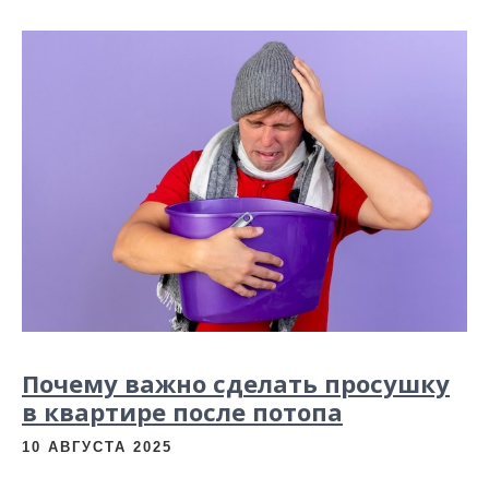
и
м
о
м
у
Почему важно сделать просушку
в квартире после потопа
10 АВГУСТА 2025