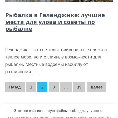
Рыбалка в Геленджике: лучшие
места для улова и советы по
рыбалке
Геленджик — это не только живописные пляжи и
теплое море, но и отличные возможности для
рыбалки. Местные водоемы изобилуют
различными […]
П
Назад
1
2
3
…
19
Далее
а
г
Этот веб-сайт использует файлы cookie для улучшения
и