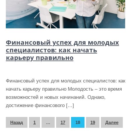
Финансовый успех для молодых
специалистов: как начать
карьеру правильно
Финансовый успех для молодых специалистов: как
начать карьеру правильно Молодость – это время
возможностей и новых начинаний. Однако,
достижение финансового […]
П
Назад
1
…
17
18
19
Далее