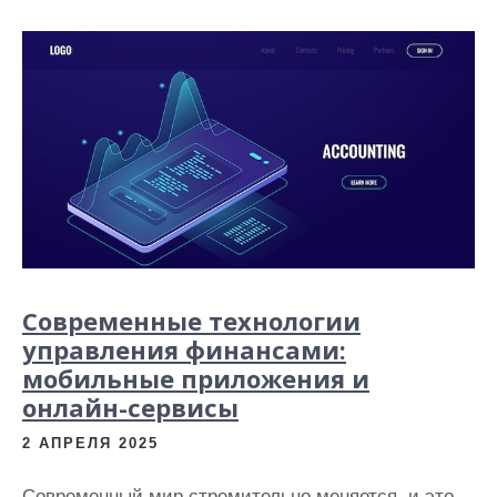
и
м
о
м
у
Современные технологии
управления финансами:
мобильные приложения и
онлайн-сервисы
2 АПРЕЛЯ 2025
Современный мир стремительно меняется, и это