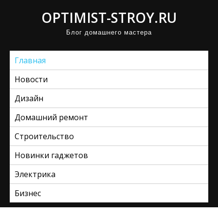
П
OPTIMIST-STROY.RU
р
Блог домашнего мастера
о
м
Главная
о
т
Новости
а
Дизайн
т
ь
Домашний ремонт
к
Строительство
с
Новинки гаджетов
о
д
Электрика
е
Бизнес
р
ж